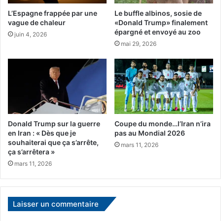
i
g
L’Espagne frappée par une
Le buffle albinos, sosie de
t
e
vague de chaleur
«Donald Trump» finalement
"
a
épargné et envoyé au zoo
juin 4, 2026
l
u
mai 29, 2026
a
x
c
c
h
o
a
m
i
b
s
a
e
t
V
Donald Trump sur la guerre
Coupe du monde…l’Iran n’ira
t
en Iran : « Dès que je
pas au Mondial 2026
a
a
souhaiterai que ça s’arrête,
n
n
mars 11, 2026
ça s’arrêtera »
G
t
mars 11, 2026
o
s
g
m
h
a
"
r
Laisser un commentaire
e
o
n
c