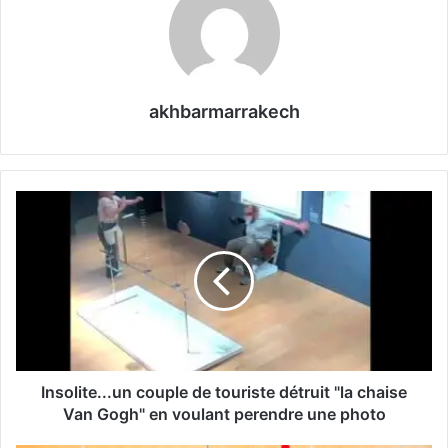
akhbarmarrakech
I
n
s
o
l
i
t
e
.
.
Insolite...un couple de touriste détruit "la chaise
.
Van Gogh" en voulant perendre une photo
u