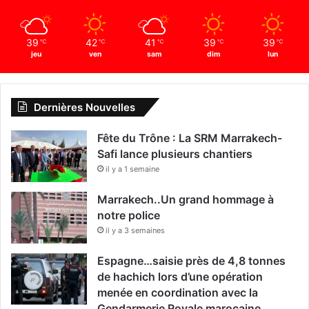
39
42
41
39
39
℃
℃
℃
℃
℃
jeu
ven
sam
dim
lun
Dernières Nouvelles
Fête du Trône : La SRM Marrakech-
Safi lance plusieurs chantiers
il y a 1 semaine
Marrakech..Un grand hommage à
notre police
il y a 3 semaines
Espagne…saisie près de 4,8 tonnes
de hachich lors d’une opération
menée en coordination avec la
Gendarmerie Royale marocaine