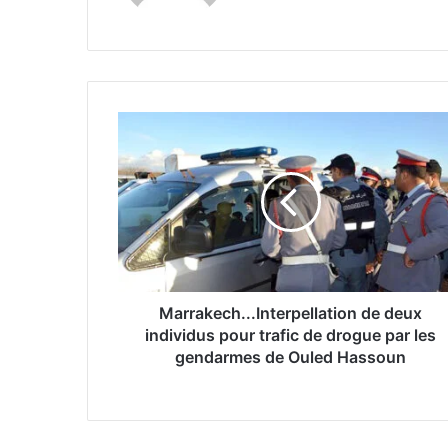
M
a
r
r
a
k
e
c
h
.
Marrakech...Interpellation de deux
.
individus pour trafic de drogue par les
.
gendarmes de Ouled Hassoun
I
n
t
e