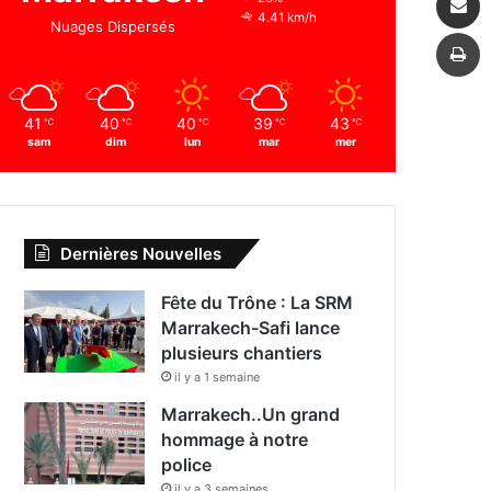
4.41 km/h
Nuages Dispersés
I
41
40
40
39
43
℃
℃
℃
℃
℃
sam
dim
lun
mar
mer
Dernières Nouvelles
Fête du Trône : La SRM
Marrakech-Safi lance
plusieurs chantiers
il y a 1 semaine
Marrakech..Un grand
hommage à notre
police
il y a 3 semaines