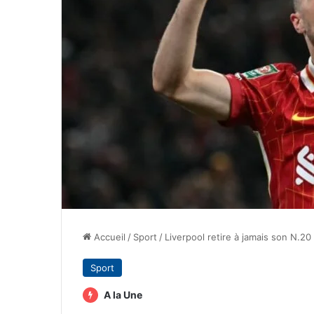
Accueil
/
Sport
/
Liverpool retire à jamais son N.2
Sport
A la Une