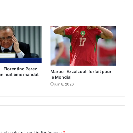
n
s
u
r
l
’
é
t
a
t
d
d…Florentino Perez
Maroc : Ezzalzouli forfait pour
’
un huitième mandat
le Mondial
a
v
juin 8, 2026
a
n
c
e
m
e
n
s obligatoires sont indiqués avec
*