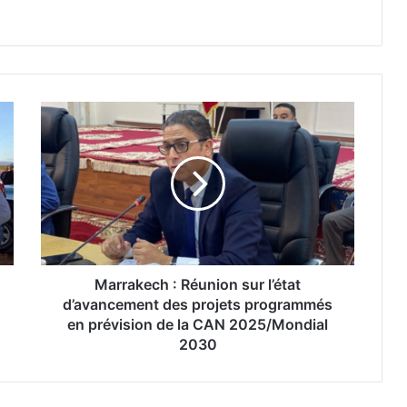
M
a
r
r
a
k
e
c
h
:
Marrakech : Réunion sur l’état
R
d’avancement des projets programmés
é
en prévision de la CAN 2025/Mondial
u
2030
n
i
o