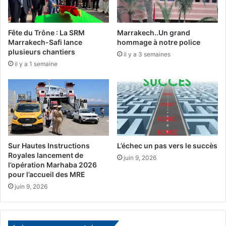
e
d
n
V
A
I
Fête du Trône : La SRM
Marrakech..Un grand
l
a
Marrakech-Safi lance
hommage à notre police
l
a
plusieurs chantiers
il y a 3 semaines
e
d
il y a 1 semaine
m
r
a
e
g
s
n
s
e
é
a
u
u
n
p
Sur Hautes Instructions
L’échec un pas vers le succès
m
Royales lancement de
r
e
juin 9, 2026
l’opération Marhaba 2026
e
s
pour l’accueil des MRE
m
s
juin 9, 2026
i
a
e
g
r
e
s
d