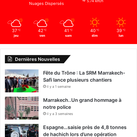
5.74 km/h
Nuages Dispersés
a
l
e
f
37
42
41
40
39
é
℃
℃
℃
℃
℃
jeu
ven
sam
dim
lun
m
i
n
i
Dernières Nouvelles
n
e
Fête du Trône : La SRM Marrakech-
d
Safi lance plusieurs chantiers
e
il y a 1 semaine
f
o
Marrakech..Un grand hommage à
o
notre police
t
b
il y a 3 semaines
a
Espagne…saisie près de 4,8 tonnes
l
l
de hachich lors d’une opération