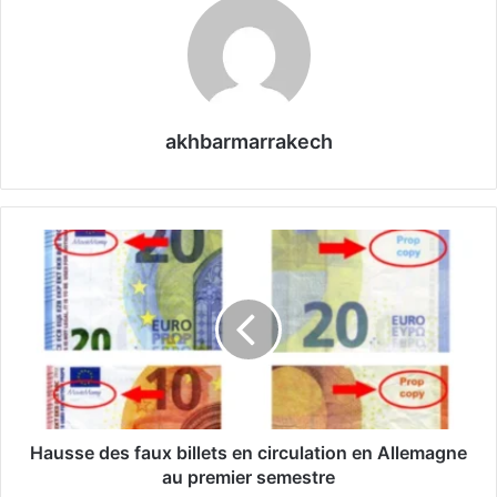
akhbarmarrakech
H
a
u
s
s
e
d
e
s
f
Hausse des faux billets en circulation en Allemagne
a
au premier semestre
u