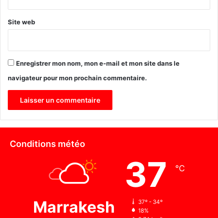
r
e
s
Site web
d
e
l
a
Enregistrer mon nom, mon e-mail et mon site dans le
s
navigateur pour mon prochain commentaire.
é
l
e
c
t
i
Conditions météo
o
n
37
n
℃
a
t
i
Marrakesh
37º - 34º
o
18%
n