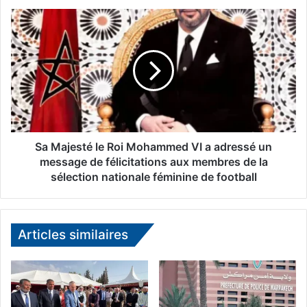
x
S
b
a
i
M
l
a
l
j
e
e
t
s
s
t
e
é
n
l
Sa Majesté le Roi Mohammed VI a adressé un
c
e
message de félicitations aux membres de la
i
R
sélection nationale féminine de football
r
o
c
i
u
M
l
o
Articles similaires
a
h
t
a
i
m
o
m
n
e