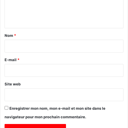
l
a
e
P
n
r
o
t
p
a
Nom
*
o
i
s
i
r
t
e
E-mail
*
i
o
*
n
d
Site web
’
A
u
t
Enregistrer mon nom, mon e-mail et mon site dans le
o
n
navigateur pour mon prochain commentaire.
o
m