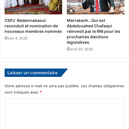
o
s
c
o
à
u
CSPJ: Abdennabaoui
Marrakech…Qui est
d
t
reconduit et nomination de
Abdelouahed Chafaqui
e
i
nouveaux membres nommés
réinvesti par le RNI pour les
u
e
prochaines élections
juin 4, 2026
x
n
législatives
v
i
avril 20, 2026
i
n
t
t
e
e
s
r
Laisser un commentaire
s
n
e
a
Votre adresse e-mail ne sera pas publiée.
Les champs obligatoires
s
t
sont indiqués avec
*
i
»
o
C
n
o
a
l
m
à
m