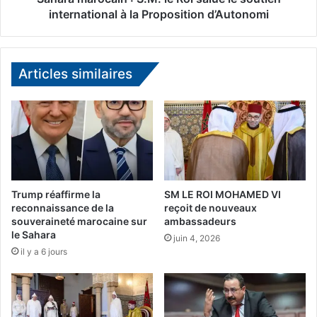
y
c
international à la Proposition d’Autonomi
a
a
p
i
a
n
s
:
Articles similaires
d
S
e
.
p
M
l
.
a
l
c
e
e
R
p
o
Trump réaffirme la
SM LE ROI MOHAMED VI
o
i
reconnaissance de la
reçoit de nouveaux
u
s
souveraineté marocaine sur
ambassadeurs
r
le Sahara
a
juin 4, 2026
u
l
il y a 6 jours
n
u
M
e
a
l
r
e