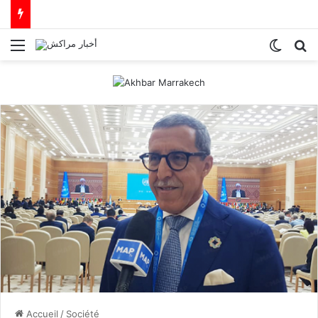
Menu
Switch
R
Accueil
/
Société