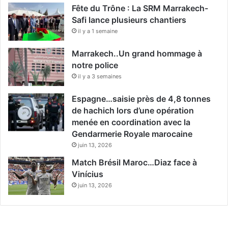
l
Fête du Trône : La SRM Marrakech-
s
Safi lance plusieurs chantiers
d
il y a 1 semaine
e
s
Marrakech..Un grand hommage à
g
notre police
r
a
il y a 3 semaines
n
Espagne…saisie près de 4,8 tonnes
d
e
de hachich lors d’une opération
s
menée en coordination avec la
m
Gendarmerie Royale marocaine
é
juin 13, 2026
t
Match Brésil Maroc…Diaz face à
r
o
Vinícius
p
juin 13, 2026
o
l
e
s