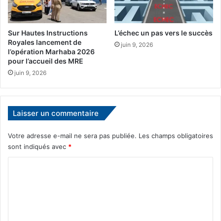
a
r
i
p
n
i
e
Sur Hautes Instructions
L’échec un pas vers le succès
e
Royales lancement de
s
d
juin 9, 2026
l’opération Marhaba 2026
d
d
pour l’accueil des MRE
e
'
juin 9, 2026
p
œ
o
u
m
v
p
r
Laisser un commentaire
i
e
e
p
r
Votre adresse e-mail ne sera pas publiée.
Les champs obligatoires
o
s
sont indiqués avec
*
u
m
r
C
o
r
b
e
o
i
d
m
l
o
i
m
r
s
e