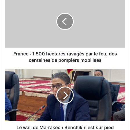
r
a
n
c
e
:
1
.
5
France : 1.500 hectares ravagés par le feu, des
0
centaines de pompiers mobilisés
0
h
L
e
e
c
w
t
a
a
l
r
i
e
d
s
e
r
M
a
a
Le wali de Marrakech Benchikhi est sur pied