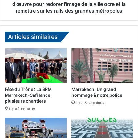
v
r
d'œuvre pour redorer l'image de la ville ocre et la
a
r
remettre sur les rails des grandes métropoles
g
a
é
k
s
e
p
c
Articles similaires
a
h
r
B
l
e
e
n
f
c
e
h
u
i
,
k
Fête du Trône : La SRM
Marrakech..Un grand
d
h
Marrakech-Safi lance
hommage à notre police
e
i
plusieurs chantiers
il y a 3 semaines
s
e
il y a 1 semaine
c
s
e
t
n
s
t
u