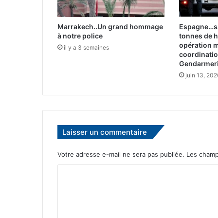
b
a
s
Marrakech..Un grand hommage
Espagne…sa
t
à notre police
tonnes de h
i
opération 
il y a 3 semaines
e
coordinatio
n
Gendarmeri
L
juin 13, 202
e
c
o
r
n
Laisser un commentaire
u
p
Votre adresse e-mail ne sera pas publiée.
Les champ
o
u
C
r
s
o
u
m
i
m
t