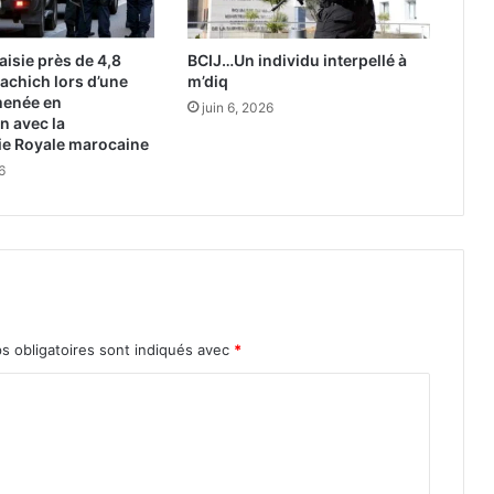
o
u
v
isie près de 4,8
BCIJ…Un individu interpellé à
e
achich lors d’une
m’diq
r
menée en
juin 6, 2026
t
n avec la
u
e Royale marocaine
r
6
e
d
u
s
c
o
r
s obligatoires sont indiqués avec
*
e
c
o
n
t
r
e