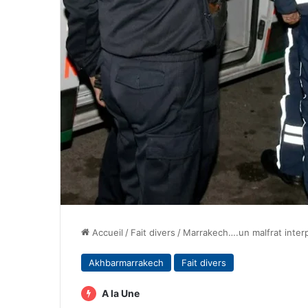
Accueil
/
Fait divers
/
Marrakech….un malfrat interp
Akhbarmarrakech
Fait divers
A la Une