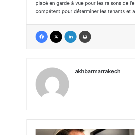
placé en garde à vue pour les raisons de l’
compétent pour déterminer les tenants et ab
Facebook
X
Linkedin
Imprimer
akhbarmarrakech
N