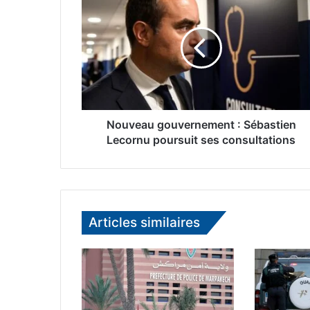
o
u
v
e
a
u
g
o
u
Nouveau gouvernement : Sébastien
v
Lecornu poursuit ses consultations
e
r
n
e
m
Articles similaires
e
n
t
:
S
é