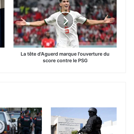
a
t
ê
t
e
d
'
A
g
La tête d'Aguerd marque l'ouverture du
u
score contre le PSG
e
r
d
m
a
r
q
u
e
l
'