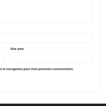
l
e
P
S
G
Site web
ns le navigateur pour mon prochain commentaire.