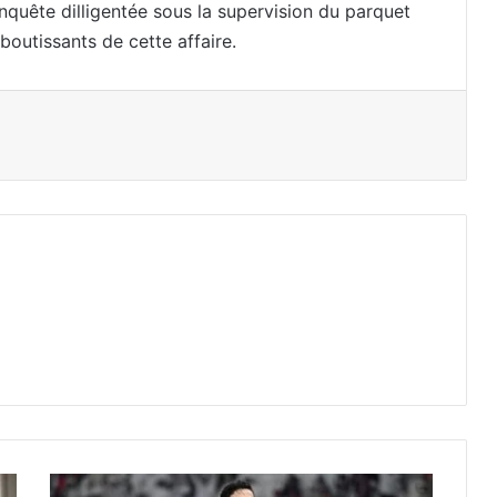
enquête dilligentée sous la supervision du parquet
outissants de cette affaire.
L