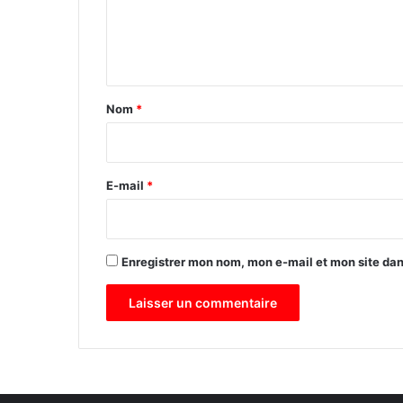
s
e
e
n
s
c
t
o
a
Nom
*
n
s
i
u
r
l
e
t
E-mail
*
a
*
t
i
o
Enregistrer mon nom, mon e-mail et mon site da
n
s