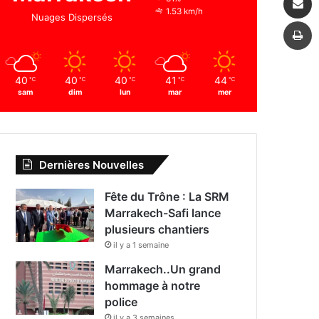
1.53 km/h
Nuages Dispersés
I
40
40
40
41
44
℃
℃
℃
℃
℃
sam
dim
lun
mar
mer
Dernières Nouvelles
Fête du Trône : La SRM
Marrakech-Safi lance
plusieurs chantiers
il y a 1 semaine
Marrakech..Un grand
hommage à notre
police
il y a 3 semaines