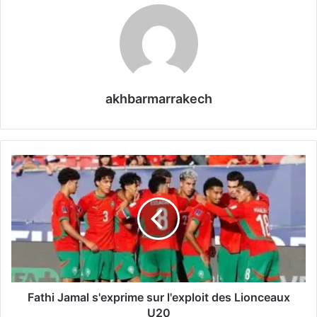
akhbarmarrakech
F
a
t
h
i
J
a
m
a
l
Fathi Jamal s'exprime sur l'exploit des Lionceaux
s
U20