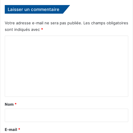
e
Laisser un commentaire
u
r
Votre adresse e-mail ne sera pas publiée.
Les champs obligatoires
j
sont indiqués avec
*
o
u
C
e
o
u
r
m
d
m
u
t
e
o
n
u
r
t
n
a
Nom
*
o
i
i
»
r
e
E-mail
*