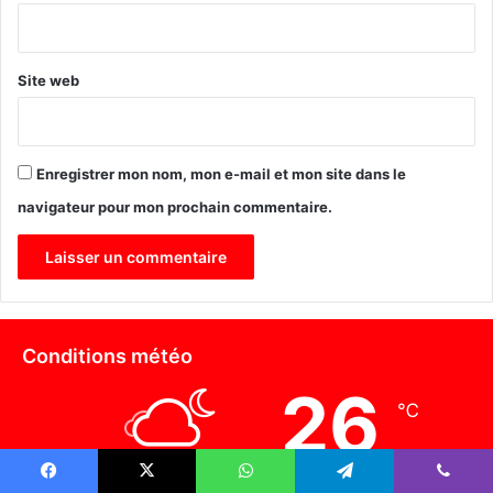
*
Site web
Enregistrer mon nom, mon e-mail et mon site dans le
navigateur pour mon prochain commentaire.
Conditions météo
26
℃
38º - 24º