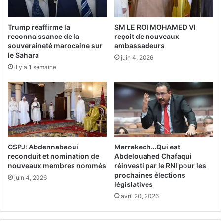
e
I
s
F
L
A
Trump réaffirme la
SM LE ROI MOHAMED VI
i
:
reconnaissance de la
reçoit de nouveaux
o
O
souveraineté marocaine sur
ambassadeurs
n
le Sahara
t
juin 4, 2026
c
h
il y a 1 semaine
e
m
a
a
u
n
x
e
U
M
2
a
0
a
CSPJ: Abdennabaoui
Marrakech…Qui est
m
reconduit et nomination de
Abdelouahed Chafaqui
a
nouveaux membres nommés
réinvesti par le RNI pour les
«
prochaines élections
juin 4, 2026
M
législatives
e
avril 20, 2026
i
l
l