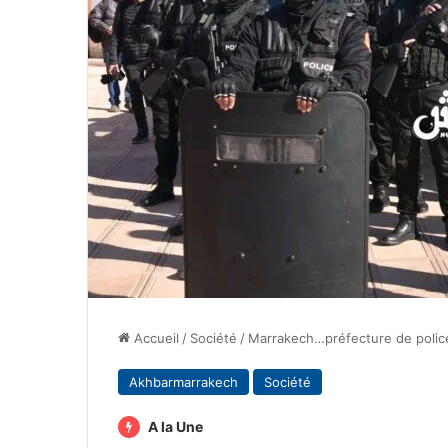
Accueil
/
Société
/
Marrakech…préfecture de police
Akhbarmarrakech
Société
A la Une