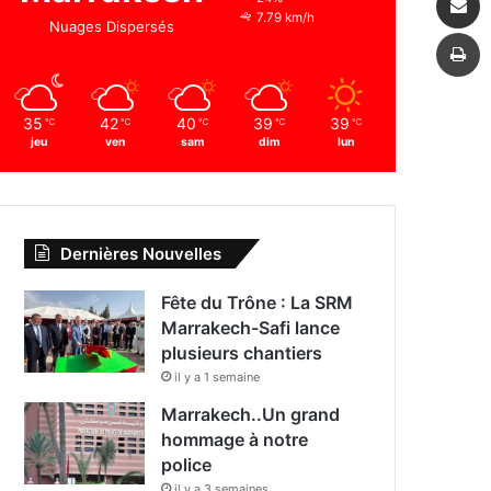
7.79 km/h
Nuages Dispersés
I
35
42
40
39
39
℃
℃
℃
℃
℃
jeu
ven
sam
dim
lun
Dernières Nouvelles
Fête du Trône : La SRM
Marrakech-Safi lance
plusieurs chantiers
il y a 1 semaine
Marrakech..Un grand
hommage à notre
police
il y a 3 semaines