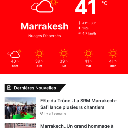
41
℃
Marrakesh
41º - 30º
14%
4.7 km/h
Nuages Dispersés
40
39
39
41
41
℃
℃
℃
℃
℃
sam
dim
lun
mar
mer
Dernières Nouvelles
Fête du Trône : La SRM Marrakech-
Safi lance plusieurs chantiers
il y a 1 semaine
Marrakech..Un grand hommage à