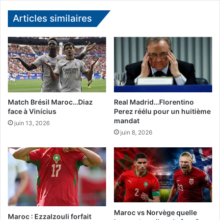
8
i
m
Articles similaires
v
a
i
r
c
s
t
à
i
l
m
’
e
o
d
c
'
Match Brésil Maroc…Diaz
Real Madrid…Florentino
c
u
face à Vinícius
Perez réélu pour un huitième
a
mandat
n
juin 13, 2026
s
h
juin 8, 2026
i
o
o
l
n
d
d
-
e
u
A
p
ï
à
Maroc vs Norvège quelle
d
R
Maroc : Ezzalzouli forfait