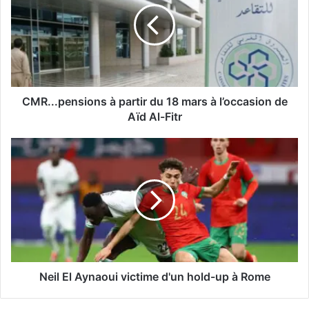
.
.
.
p
e
n
s
CMR...pensions à partir du 18 mars à l’occasion de
i
Aïd Al-Fitr
o
n
N
s
e
à
i
p
l
a
E
r
l
t
A
i
y
r
n
d
a
Neil El Aynaoui victime d'un hold-up à Rome
u
o
1
u