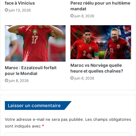
l
p
face à Vinícius
Perez réélu pour un huitième
à
e
mandat
juin 13, 2026
V
i
juin 8, 2026
i
n
e
e
n
s
n
a
e
l
t
e
Maroc vs Norvège quelle
r
Maroc : Ezzalzouli forfait
heure et quelles chaînes?
n
pour le Mondial
a
juin 6, 2026
juin 8, 2026
t
i
v
e
Laisser un commentaire
s
f
Votre adresse e-mail ne sera pas publiée.
Les champs obligatoires
r
sont indiqués avec
*
u
i