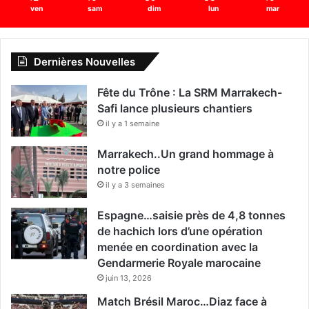
ven
sam
dim
lun
mar
Dernières Nouvelles
Fête du Trône : La SRM Marrakech-
Safi lance plusieurs chantiers
il y a 1 semaine
Marrakech..Un grand hommage à
notre police
il y a 3 semaines
Espagne…saisie près de 4,8 tonnes
de hachich lors d’une opération
menée en coordination avec la
Gendarmerie Royale marocaine
juin 13, 2026
Match Brésil Maroc…Diaz face à