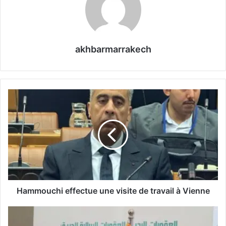
akhbarmarrakech
H
a
m
m
o
u
c
h
i
e
Hammouchi effectue une visite de travail à Vienne
f
f
L
e
’