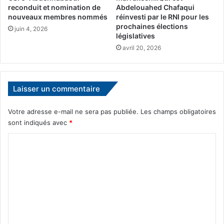
reconduit et nomination de
Abdelouahed Chafaqui
m
nouveaux membres nommés
réinvesti par le RNI pour les
e
prochaines élections
juin 4, 2026
d
législatives
V
avril 20, 2026
I
.
.
S
Laisser un commentaire
o
u
Votre adresse e-mail ne sera pas publiée.
Les champs obligatoires
f
sont indiqués avec
*
i
a
C
n
o
e
E
m
l
m
B
a
e
k
n
k