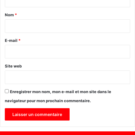
a
t
l
a
Nom
*
i
i
s
a
r
c
e
E-mail
*
r
é
*
c
h
Site web
a
m
p
i
Enregistrer mon nom, mon e-mail et mon site dans le
o
n
navigateur pour mon prochain commentaire.
d
u
3
0
0