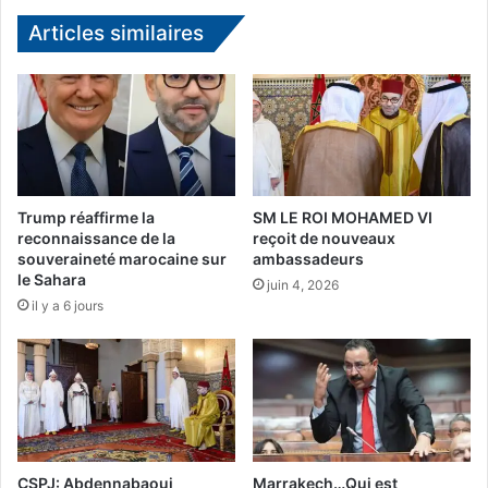
e
t
n
i
Articles similaires
t
o
m
n
a
a
d
l
r
d
i
'
l
a
è
t
Trump réaffirme la
SM LE ROI MOHAMED VI
n
h
reconnaissance de la
reçoit de nouveaux
e
l
souveraineté marocaine sur
ambassadeurs
le Sahara
é
juin 4, 2026
t
il y a 6 jours
i
s
m
e
M
o
h
CSPJ: Abdennabaoui
Marrakech…Qui est
a