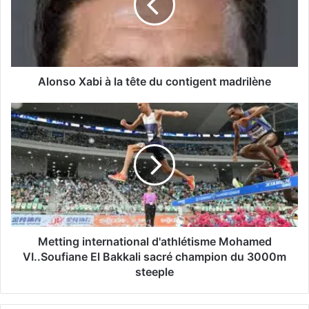
s
o
X
a
b
i
Alonso Xabi à la tête du contigent madrilène
à
l
M
a
e
t
t
ê
t
t
i
e
n
d
g
u
i
c
n
o
t
Metting international d'athlétisme Mohamed
n
e
VI..Soufiane El Bakkali sacré champion du 3000m
t
r
steeple
i
n
g
a