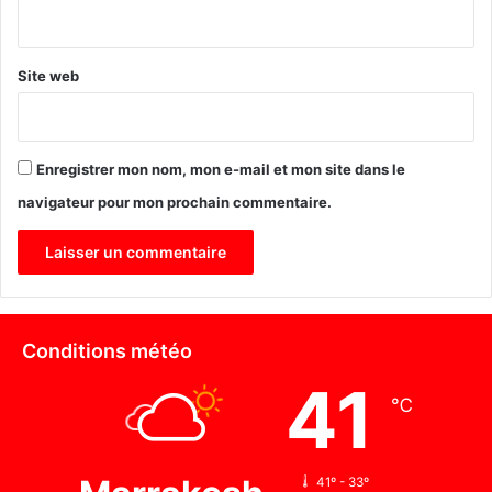
s
*
c
a
Site web
p
o
r
a
Enregistrer mon nom, mon e-mail et mon site dans le
u
x
navigateur pour mon prochain commentaire.
a
l
g
é
r
i
Conditions météo
e
n
41
s
℃
41º - 33º