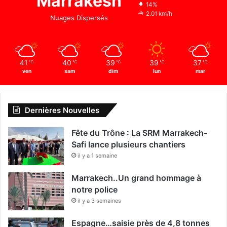
Marrakesh
14%
2.01 km/h
Nuages Dispersés
41
40
39
39
37
℃
℃
℃
℃
℃
ven
sam
dim
lun
mar
Dernières Nouvelles
Fête du Trône : La SRM Marrakech-
Safi lance plusieurs chantiers
il y a 1 semaine
Marrakech..Un grand hommage à
notre police
il y a 3 semaines
Espagne…saisie près de 4,8 tonnes