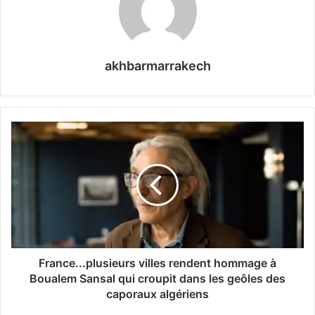
akhbarmarrakech
F
r
a
n
c
e
.
.
.
p
France...plusieurs villes rendent hommage à
l
Boualem Sansal qui croupit dans les geôles des
u
caporaux algériens
s