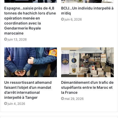
m
q
a
u
Espagne…saisie près de 4,8
BCIJ…Un individu interpellé à
g
e
tonnes de hachich lors d’une
m’diq
e
s
opération menée en
juin 6, 2026
à
coordination avec la
.
Gendarmerie Royale
B
.
marocaine
o
.
u
juin 13, 2026
t
a
e
l
m
e
p
m
s
S
a
a
s
n
s
Un ressortissant allemand
Démantèlement d’un trafic de
s
e
faisant l’objet d’un mandat
stupéfiants entre le Maroc et
a
z
d’arrêt international
la France
l
c
interpellé à Tanger
mai 29, 2026
q
h
juin 4, 2026
u
a
i
u
c
d