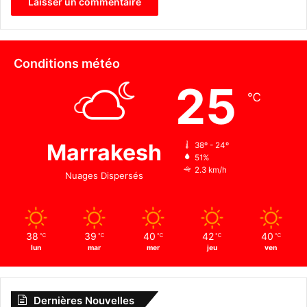
Conditions météo
25
℃
Marrakesh
38º - 24º
51%
2.3 km/h
Nuages Dispersés
38
39
40
42
40
℃
℃
℃
℃
℃
lun
mar
mer
jeu
ven
Dernières Nouvelles