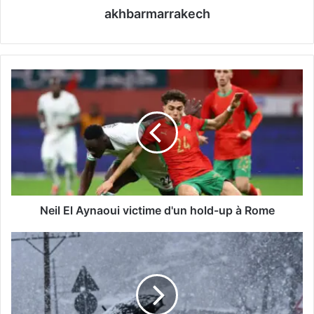
akhbarmarrakech
N
e
i
l
E
l
A
y
n
a
Neil El Aynaoui victime d'un hold-up à Rome
o
u
L
i
e
v
t
i
e
c
m
t
p