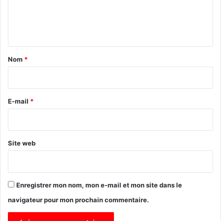
e
n
t
a
Nom
*
i
r
e
E-mail
*
*
Site web
Enregistrer mon nom, mon e-mail et mon site dans le
navigateur pour mon prochain commentaire.