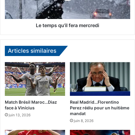
i
s
m
q
e
u
d
'
Le temps qu'il fera mercredi
'
i
u
l
n
f
h
Articles similaires
e
o
r
l
a
d
m
-
e
u
r
p
c
à
r
R
e
Match Brésil Maroc…Diaz
Real Madrid…Florentino
o
d
face à Vinícius
Perez réélu pour un huitième
m
mandat
i
juin 13, 2026
e
juin 8, 2026