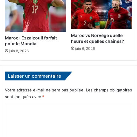
Maroc vs Norvège quelle
Maroc : Ezzalzouli forfait
heure et quelles chaînes?
pour le Mondial
juin 6, 2026
juin 8, 2026
Laisser un commentaire
Votre adresse e-mail ne sera pas publiée.
Les champs obligatoires
sont indiqués avec
*
C
o
m
m