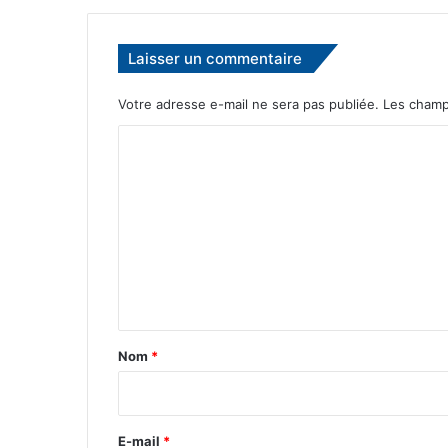
Laisser un commentaire
Votre adresse e-mail ne sera pas publiée.
Les champ
C
o
m
m
e
n
t
a
Nom
*
i
r
e
E-mail
*