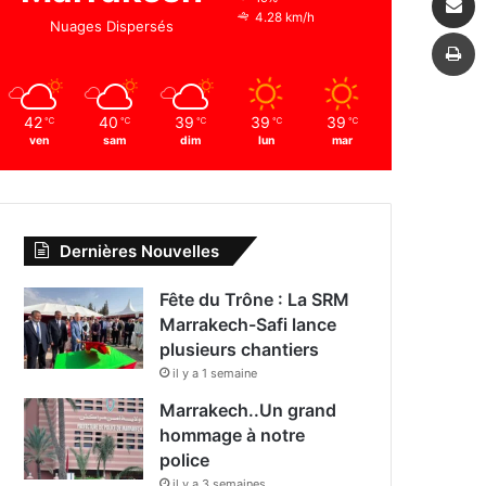
4.28 km/h
Nuages Dispersés
I
42
40
39
39
39
℃
℃
℃
℃
℃
ven
sam
dim
lun
mar
Dernières Nouvelles
Fête du Trône : La SRM
Marrakech-Safi lance
plusieurs chantiers
il y a 1 semaine
Marrakech..Un grand
hommage à notre
police
il y a 3 semaines