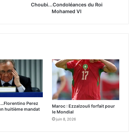
a
Choubi...Condoléances du Roi
m
Mohamed VI
e
d
C
h
o
u
b
i
.
.
.
C
o
n
d…Florentino Perez
Maroc : Ezzalzouli forfait pour
d
un huitième mandat
le Mondial
o
juin 8, 2026
l
é
a