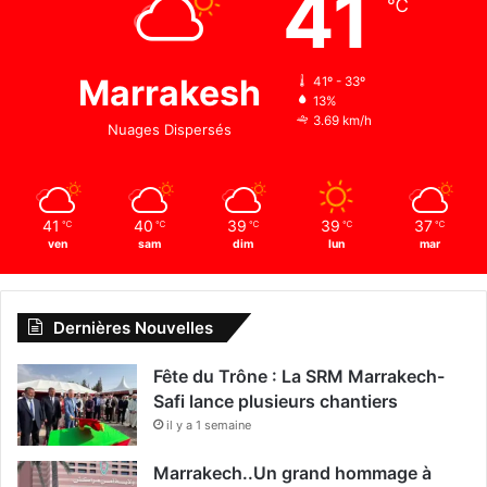
41
℃
Marrakesh
41º - 33º
13%
3.69 km/h
Nuages Dispersés
41
40
39
39
37
℃
℃
℃
℃
℃
ven
sam
dim
lun
mar
Dernières Nouvelles
Fête du Trône : La SRM Marrakech-
Safi lance plusieurs chantiers
il y a 1 semaine
Marrakech..Un grand hommage à