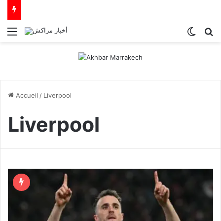
Menu
Switch
R
Accueil
/
Liverpool
Liverpool