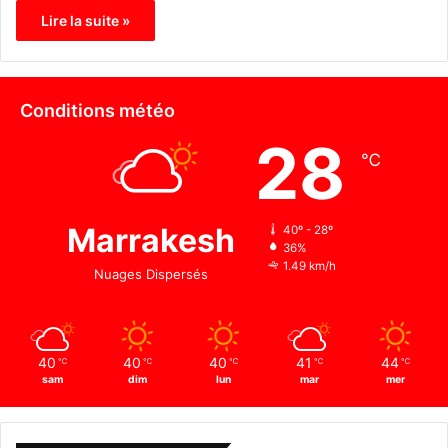
Lire la suite »
Conditions météo
28
℃
Marrakesh
40º - 28º
36%
1.49 km/h
Nuages Dispersés
40
40
40
41
44
℃
℃
℃
℃
℃
sam
dim
lun
mar
mer