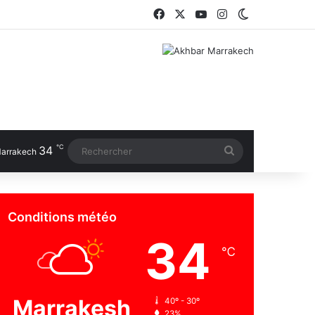
Facebook
X
YouTube
Instagram
Switch skin
℃
34
Rechercher
arrakech
Conditions météo
34
℃
Marrakesh
40º - 30º
23%