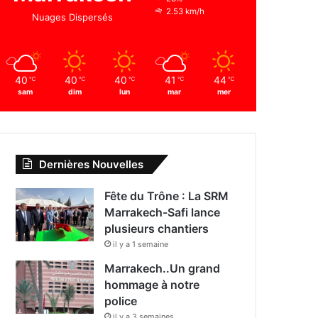
2.53 km/h
Nuages Dispersés
40
40
40
41
44
℃
℃
℃
℃
℃
sam
dim
lun
mar
mer
Dernières Nouvelles
Fête du Trône : La SRM
Marrakech-Safi lance
plusieurs chantiers
il y a 1 semaine
Marrakech..Un grand
hommage à notre
police
il y a 3 semaines