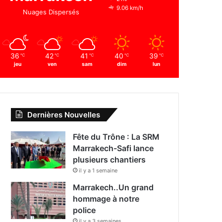
9.06 km/h
Nuages Dispersés
36
42
41
40
39
℃
℃
℃
℃
℃
jeu
ven
sam
dim
lun
Dernières Nouvelles
Fête du Trône : La SRM
Marrakech-Safi lance
plusieurs chantiers
il y a 1 semaine
Marrakech..Un grand
hommage à notre
police
il y a 3 semaines