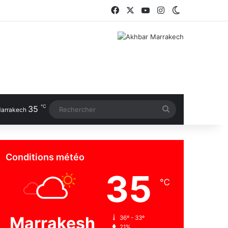
Facebook
X
YouTube
Instagram
Switch skin
℃
35
Rechercher
arrakech
Conditions météo
35
℃
Marrakesh
36º - 33º
21%