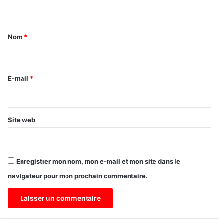
n
e
t
t
e
a
Nom
*
n
v
i
o
r
y
e
E-mail
*
é
a
*
u
z
o
Site web
o
Enregistrer mon nom, mon e-mail et mon site dans le
navigateur pour mon prochain commentaire.