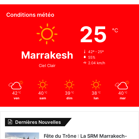
Conditions météo
25
℃
Marrakesh
42º - 25º
55%
2.04 km/h
Ciel Clair
42
40
39
38
40
℃
℃
℃
℃
℃
ven
sam
dim
lun
mar
Dernières Nouvelles
Fête du Trône : La SRM Marrakech-