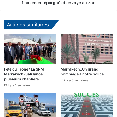
b
finalement épargné et envoyé au zoo
i
n
o
s
Articles similaires
,
s
o
s
i
e
d
e
Fête du Trône : La SRM
Marrakech..Un grand
«
Marrakech-Safi lance
hommage à notre police
D
plusieurs chantiers
il y a 3 semaines
o
il y a 1 semaine
n
a
l
d
T
r