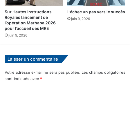
u
Sur Hautes Instructions
L’échec un pas vers le succès
m
Royales lancement de
p
juin 9, 2026
l’opération Marhaba 2026
»
pour l’accueil des MRE
f
juin 9, 2026
i
n
a
l
Laisser un commentaire
e
m
Votre adresse e-mail ne sera pas publiée.
Les champs obligatoires
e
sont indiqués avec
*
n
t
C
é
p
o
a
m
r
m
g
n
e
é